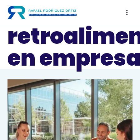
Saltar
al
contenido
retroalime
en empres