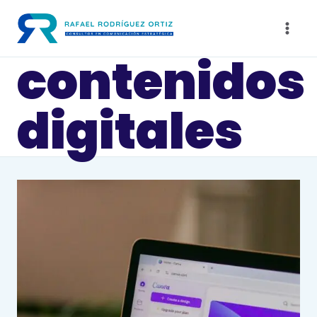
Saltar
al
contenido
contenidos
digitales