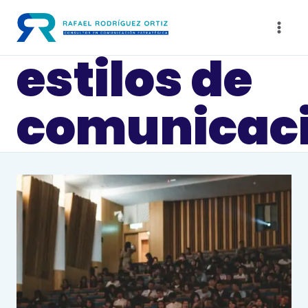
Saltar
al
contenido
estilos de
comunicac